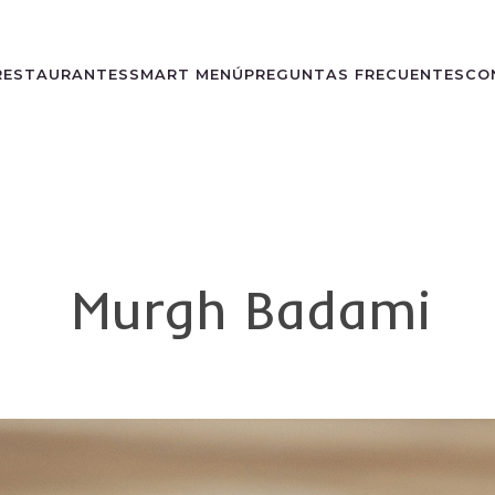
RESTAURANTES
SMART MENÚ
PREGUNTAS FRECUENTES
CO
Murgh Badami
0
Buscar