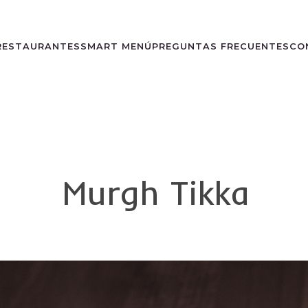
RESTAURANTES
SMART MENÚ
PREGUNTAS FRECUENTES
CO
Murgh Tikka
0
Buscar