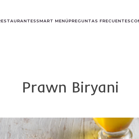
RESTAURANTES
SMART MENÚ
PREGUNTAS FRECUENTES
CO
Prawn Biryani
0
Buscar